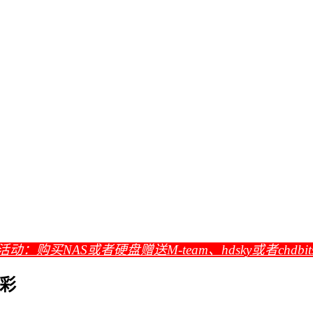
活动：购买NAS或者硬盘赠送M-team、hdsky或者chdbi
精彩