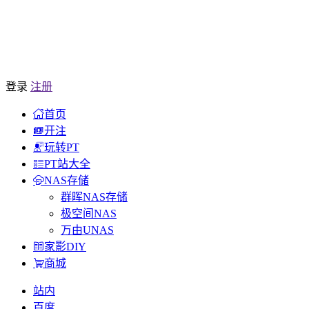
登录
注册
首页
开注
玩转PT
PT站大全
NAS存储
群晖NAS存储
极空间NAS
万由UNAS
家影DIY
商城
站内
百度