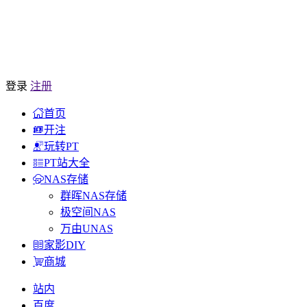
登录
注册
首页
开注
玩转PT
PT站大全
NAS存储
群晖NAS存储
极空间NAS
万由UNAS
家影DIY
商城
站内
百度