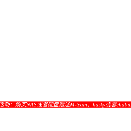
活动：购买NAS或者硬盘赠送M-team、hdsky或者chdbi