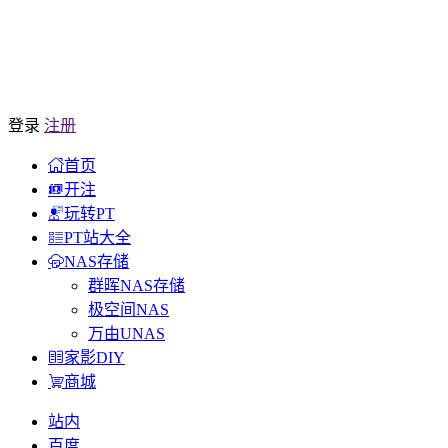
登录
注册
首页
开注
玩转PT
PT站大全
NAS存储
群晖NAS存储
极空间NAS
万由UNAS
家影DIY
商城
站内
百度