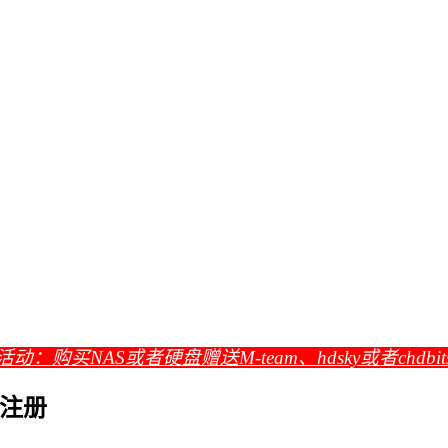
活动：购买NAS或者硬盘赠送M-team、hdsky或者chdbi
放注册