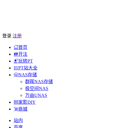
登录
注册
首页
开注
玩转PT
PT站大全
NAS存储
群晖NAS存储
极空间NAS
万由UNAS
家影DIY
商城
站内
百度