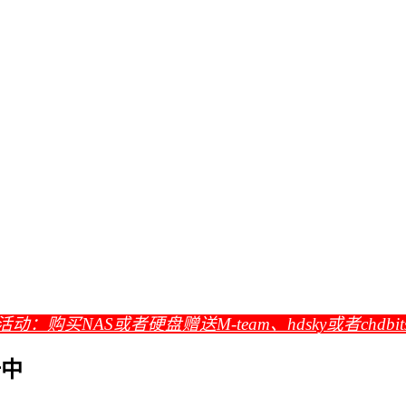
活动：购买NAS或者硬盘赠送M-team、hdsky或者chdbi
册中