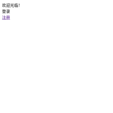
欢迎光临！
登录
注册