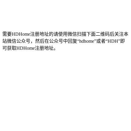
需要HDHome注册地址的请使用微信扫描下面二维码后关注本
站微信公众号，然后在公众号中回复“hdhome”或者“HDH”即
可获取HDHome注册地址。