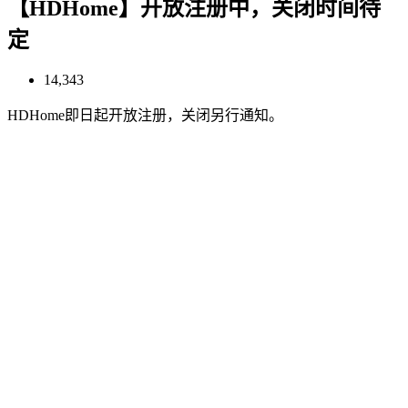
【HDHome】开放注册中，关闭时间待
定
14,343
HDHome即日起开放注册，关闭另行通知。