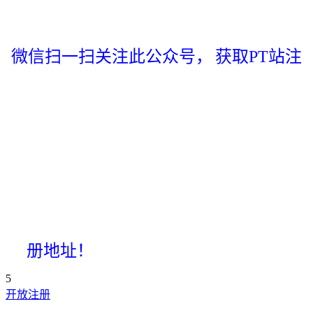
微信扫一扫关注此公众号，
获取PT站注
册地址！
5
开放注册