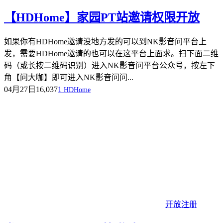
【HDHome】家园PT站邀请权限开放
如果你有HDHome邀请没地方发的可以到NK影音问平台上
发，需要HDHome邀请的也可以在这平台上面求。扫下面二维
码（或长按二维码识别）进入NK影音问平台公众号，按左下
角【问大咖】即可进入NK影音问问...
04月27日
16,037
1
HDHome
开放注册