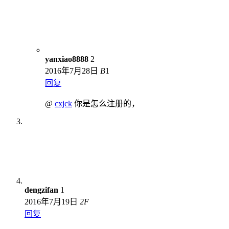
yanxiao8888
2
2016年7月28日
B
1
回复
@
cxjck
你是怎么注册的，
dengzifan
1
2016年7月19日
2
F
回复