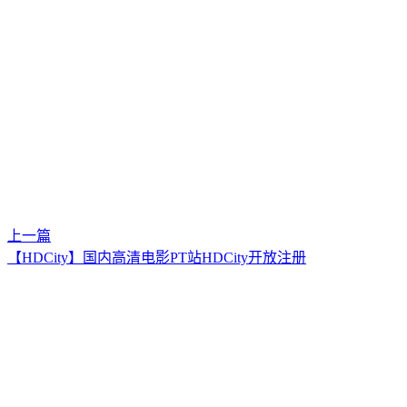
上一篇
【HDCity】国内高清电影PT站HDCity开放注册