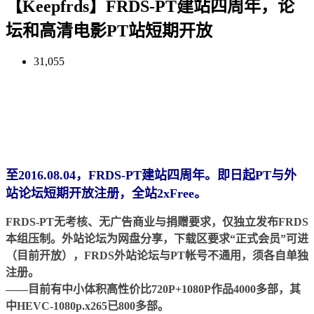
【Keepfrds】FRDS-PT建站四周年，论
坛和高清电影PT站短期开放
31,055
至2016.08.04，FRDS-PT建站四周年。即日起PT与外
站论坛短期开放注册，全站2xFree。
FRDS-PT无考核、无广告商业与捐赠要求，仅独立发布FRDS
本组压制。外站论坛为网盘分享，下载区要求“正式会员”可进
（目前开放），FRDS
外站论坛与
PT帐号不通用，须各自单独
注册。
——目前有中小体积高性价比720P+1080P作品
4000多部
，其
中HEVC-1080p.x265已800多部。