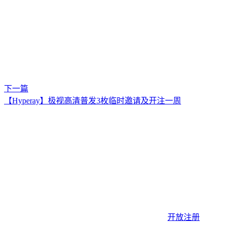
下一篇
【Hyperay】极视高清普发3枚临时邀请及开注一周
开放注册