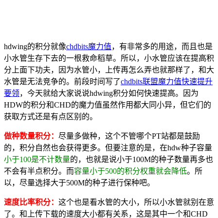
hdwing的积分就像
chdbits魔力值
，有非常多的用途，而且也是
小水管生存下去的一根救命稻草。所以，小水管应该在提高积
分上面下功夫，因为水管小，上传再怎么弄也就那样了，和大
水管是无法竞争的。前段时间写了
chdbits联盟魔力值快速提升
要领
，今天就给大家说说hdwing积分如何快速提高。因为
HDW的积分和CHD的魔力值虽然作用都大同小异，但它们的
获取方式还是有点区别的。
做种数量积分：
尽量多做种，这个不管哪个PT站都是鼓励
的，积分自然也会获得更多。但要注意的是，在hdw种子容量
小于100是不计数量
的，也就是说小于100M的种子数量再多也
不会有半点积分。而
容量小于500的积分权重就会降低
。所
以，尽量选择大于500M的种子进行保种吧。
速度比率积分：
这个也是看水管的大小，所以小水管就别在意
了。和上传下载的速度大小都有关系，这是其中一个和CHD