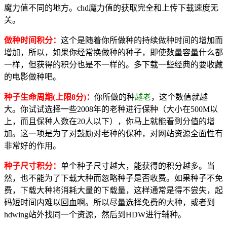
魔力值不同的地方。chd魔力值的获取完全和上传下载速度无
关。
做种时间积分：
这个是随着你所做种的持续做种时间的增加而
增加，所以，如果你经常换做种的种子，即使数量容量什么都
一样，但获得的积分也是不一样的。多下载一些经典的要收藏
的电影做种吧。
种子生命周期(上限8分)：
你所做的种
越老
，这个数值就越
大。你试试选择一些2008年的老种进行保种（大小在500M以
上，而且保种人数在20人以下），你马上就能看到分值的增
加。这一项是为了对鼓励对老种的保种，对网站资源全面性有
非常好的作用。
种子尺寸积分：
单个种子尺寸越大，能获得的积分越多。当
然，也不能为了下载大种而忽略种子是否收费。如果种子不免
费，下载大种将消耗大量的下载量，这样通常是得不尝失，起
码短时间内难以回血啊。所以尽量选择免费的大种，或者到
hdwing站外找同一个资源，然后到HDW进行辅种。