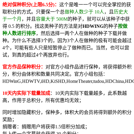
绝对保种积分(上限6.5分)：
这个是唯一一个可以完全掌控的获
取积分的方式。只要保一个总
做种人数少于 10人
，且
历史大
于一个月
，并且
容量大于 500M
的种子，就可以从该种子中获
得 0.5 的积分。找这类种子的方法是对
HDWING
的种子
按做
种人数进行排序
，然后选择一两个人在做种的种子下载并做
种。为什么不选择3个的，因为3个人在做种的极有可能会越过
4个，可能有些人只是短暂停止了做种而已。当然，也可以尝
试，到真的超过4个再放弃也行。
官方作品保种积分：
对官方小组作品进行保种，将获得额外积
分，积分由体积和数量共同决定。官方小组包括：
HDWinG,HDWTV,iHD,KiSHD,HomeTheater,tudou,HDChina,H
10天内实际下载量加成
：10天内实际下载量越多，此系数越
高，作用于总积分，所有优惠均无效；
同时增加隐藏积分，保种多，体积大的会员将得到额外的积分
奖励；
捐赠者：捐赠用户将获得1.5倍积分加成；
每上传一个字幕就会获得 30 个积分；