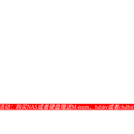
活动：购买NAS或者硬盘赠送M-team、hdsky或者chdbi