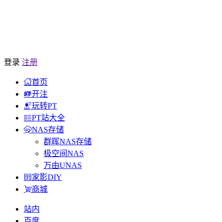
登录
注册
首页
开注
玩转PT
PT站大全
NAS存储
群晖NAS存储
极空间NAS
万由UNAS
家影DIY
商城
站内
百度