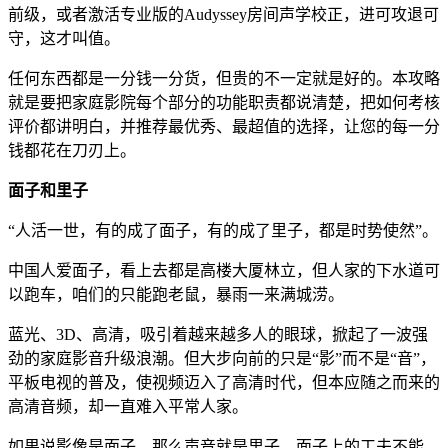
前级，或者激活专业版的Audyssey房间声学校正，进可攻退可
守，这才叫值。
任何东西都是一分钱一分货，但贵的不一定就是好的。本攻略
就是要把家庭影院每个部分的功能职责都说清楚，把如何考核
评价都讲明白，并推荐最优秀、最超值的选择，让您的每一分
钱都花在刀刃上。
面子和里子
“人活一世，有的成了面子，有的成了里子，都是时势使然”。
中国人爱面子，看上去都是高楼大厦林立，但人家的下水道可
以跑车，咱们的只能跑老鼠，暴雨一来满城涝。
蓝光、3D、高清，吸引着越来越多人的眼球，掀起了一波强
劲的家庭影音升级浪潮。但大步向前的只是“影”而不是“音”，
平板电视的普及，使视频迈入了高清时代，但本应随之而来的
高清音频，却一直难入平常人家。
如果说影像是面子，那么声音就是里子。面子上的工夫不能