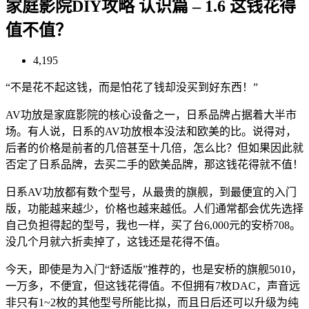
家庭影院DIY攻略 认识篇 – 1.6 这钱花得
值不值？
4,195
“不是花不起这钱，而是怕花了钱却没买到好东西！”
AV功放是家庭影院的核心设备之一，日系品牌占据着大半市
场。有人说，日系的AV功放根本没法和欧美的比。说得对，
后者的价格是前者的几倍甚至十几倍，怎么比？但如果因此就
否定了日系品牌，去买二手的欧美品牌，那这钱花得就不值！
日系AV功放都有数个型号，从最贵的旗舰，到最便宜的入门
版，功能越来越少，价格也越来越低。人们通常都会优先选择
自己负担得起的型号，我也一样，买了台6,000元的安桥708。
没几个月就六折卖掉了，这钱还是花得不值。
今天，即使是为入门“舒适版”推荐的，也是安桥的旗舰5010，
一万多，不便宜，但这钱花得值。不但拥有7枚DAC，声音远
非只有1~2枚的其他型号所能比拟，而且日后还可以升级为纯