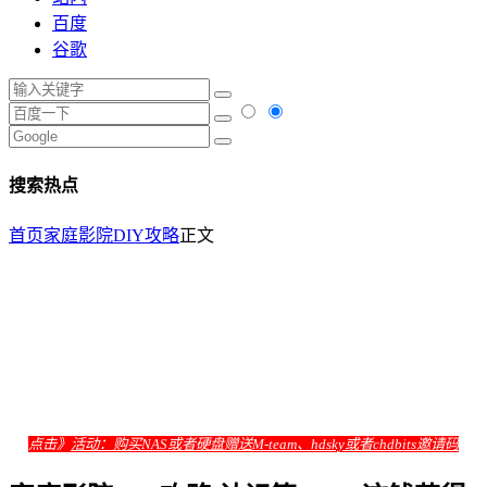
百度
谷歌
搜索热点
首页
家庭影院DIY攻略
正文
点击》
活动：购买NAS或者硬盘赠送M-team、hdsky或者chdbits邀请码