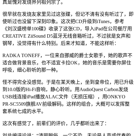
真是愧对发烧界列祖列宗了。
很早就在发烧友家里见过这张碟，但记不清有没有听过了，即
使听过也没留下深刻印象。这次把CD升级到iTunes，参考
《刘汉盛榜单100碟》收录了这张CD，导入iPad在公司餐厅用
CREATIVE ZiiSound D5蓝牙无线音箱听过，不过就是女声和
钢琴，没觉得有什么特别。后来才知道，不能这样听：
RADKA TONEFF，一位来自挪威的爵士女歌手，她的歌声不
适合做背景音乐，也不适宜卡拉OK，她的音乐是需要你屏住
呼吸，细心聆听的那一种。
怪不得完全没感觉。于是在某天晚上，坐到皇帝位，用已升级
到10.0版的Hi-Fi音响，静心聆听。用AudioQuest Carbon发烧
USB线连接iPad播放ALAC文件（无损压缩），用ONKYO
PR-SC5509旗舰AV前级解码。这样的组合，大概可以发挥整
套系统七成的水平。
这次有感觉了，前辈们的评价，几乎都听出来了：
刘总编评论说：“清丽脱俗、一尘不染，无论是人声或伴奏的