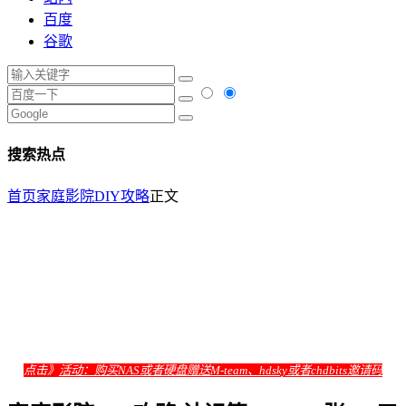
百度
谷歌
搜索热点
首页
家庭影院DIY攻略
正文
点击》
活动：购买NAS或者硬盘赠送M-team、hdsky或者chdbits邀请码