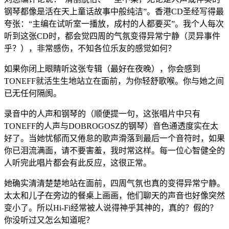
钢琴都像是活在天上童话故事中般纯洁”。香港CD圣经写得最
夸张：“主编在试听室一播放，成村的人都要买”。我个人每次
听到这张CD时，都会觉四周的气氛变得异常宁静（灵异事件
乎？），非常感伤，不知各位乐友的感觉如何？
如果你闭上眼睛听这张专辑（最好在夜晚），你会感到
TONEFF就活生生地站立在面前，为你轻舒歌喉。你与她之间
已无任何隔阂。
录音中的人声和钢琴的（顺便提一句，这张唱片中只有
TONEFF的人声与DOBROGOSZ的钢琴）音色通透度实在太
好了。当她忧郁而又倦怠的歌声滑落到最后一个音符时，如果
你已泪流满面，请不要害羞，我时常这样。每一位心智健全的
人听完此唱片都会有此反应，这很正常。
她确实清清楚楚地站在面前，四周气氛也真的变得异常宁静。
太太和儿子在旁边的餐桌上画画，他们聊天的声音也好像突然
变小了。所以Hi-Fi经常被人说得神乎其神的，真的？假的？
你没听过又怎么知道呢？