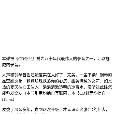
本碟被《CD圣经》誉为八十年代最伟大的录音之一，北欧挪
威的录音。
人声和钢琴音色通透度实在太好了，完美，一尘不染！钢琴的
晶莹剔透象一颗颗珍珠跌落你的心房；甜美清纯的女声，如炎
热的夏天往心田注入一涓涓清澈透明的冰雪水，没听过此碟怎
能称发烧友（本节引用均摘自互联网，本书CD封面均摘自
iTunes）。
发烧了那么多年，直到这次升级，才认识到这张CD的伟大，