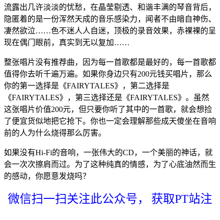
流露出几许淡淡的忧愁，在晶莹剔透、和谐丰满的琴音背后，
隐匿着的是一份浑然天成的音乐感染力，闻者不由暗自神伤、
凄然欲泣……色不迷人人自迷，顶极的录音效果，赤裸裸的呈
现在偶门眼前，真实到无以复加……
整张唱片没有推荐曲，因为每一首歌都是最好的，每一首歌都
值得你去听千遍万遍。如果你身边只有200元钱买唱片，那么
你的第一选择是《FAIRYTALES》，第二选择是
《FAIRYTALES》，第三选择还是《FAIRYTALES》。虽然
这张唱片价值200元，但只要你听了其中的一首歌，就会想捡
了便宜货似地把它抢下。你也一定会理解那些成天傻坐在音响
前的人为什么烧得那么厉害。
如果没有Hi-Fi的音响，一张伟大的CD，一个美丽的神话，就
会一次次擦肩而过。为了这种纯真的情感，为了心底油然而生
的感动，你愿意发烧吗？
微信扫一扫关注此公众号，
获取PT站注