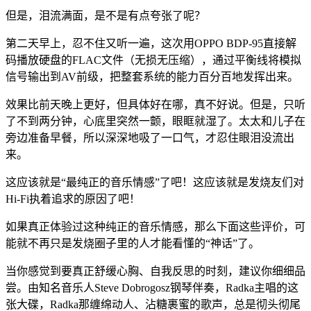
但是，泪流满面，是不是有点夸张了呢？
第二天早上，忍不住又听一遍，这次用OPPO BDP-95直接解
码播放硬盘的FLAC文件（无损无压缩），通过平衡线将模拟
信号输出到AV前级，把整套系统的能力百分百地发挥出来。
效果比前天晚上更好，但具体好在哪，真不好说。但是，只听
了不到两分钟，心底里突然一颤，眼眶就湿了。太太和儿子在
旁边准备早餐，所以深深地吸了一口气，才忍住眼泪没流出
来。
这应该就是“最纯正的音乐情感”了吧！这应该就是发烧友们对
Hi-Fi执着追求的原因了吧！
如果真正体验过这种纯正的音乐情感，那么下面这些评价，可
能就不再只是发烧圈子里的人才能看懂的“神话”了。
当你感觉到要真正舒缓心胸、自我反思的时刻，建议你细细品
尝。由知名音乐人Steve Dobrogosz钢琴伴奏，Radka主唱的这
张大碟，Radka那缠绵动人、沾糖裹蜜的歌声，总是彻头彻尾