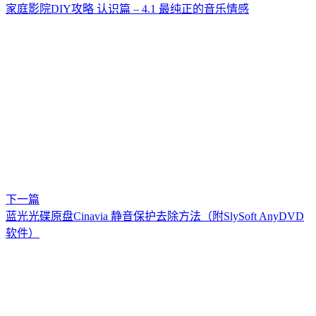
家庭影院DIY攻略 认识篇 – 4.1 最纯正的音乐情感
下一篇
蓝光光碟原盘Cinavia 静音保护去除方法（附SlySoft AnyDVD
软件）