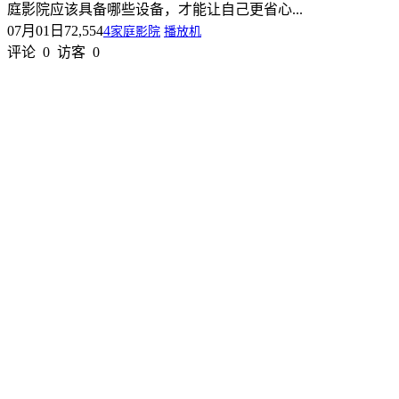
庭影院应该具备哪些设备，才能让自己更省心...
07月01日
72,554
4
家庭影院
播放机
评论
0
访客
0