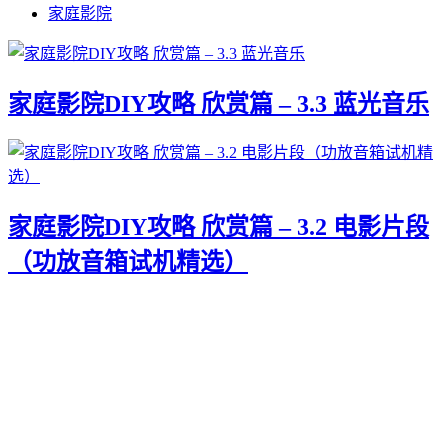
家庭影院
家庭影院DIY攻略 欣赏篇 – 3.3 蓝光音乐
家庭影院DIY攻略 欣赏篇 – 3.2 电影片段
（功放音箱试机精选）