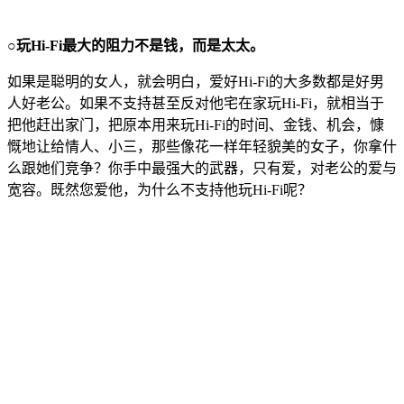
○玩Hi-Fi最大的阻力不是钱，而是太太。
如果是聪明的女人，就会明白，爱好Hi-Fi的大多数都是好男
人好老公。如果不支持甚至反对他宅在家玩Hi-Fi，就相当于
把他赶出家门，把原本用来玩Hi-Fi的时间、金钱、机会，慷
慨地让给情人、小三，那些像花一样年轻貌美的女子，你拿什
么跟她们竞争？你手中最强大的武器，只有爱，对老公的爱与
宽容。既然您爱他，为什么不支持他玩Hi-Fi呢？