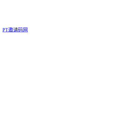
PT邀请码网