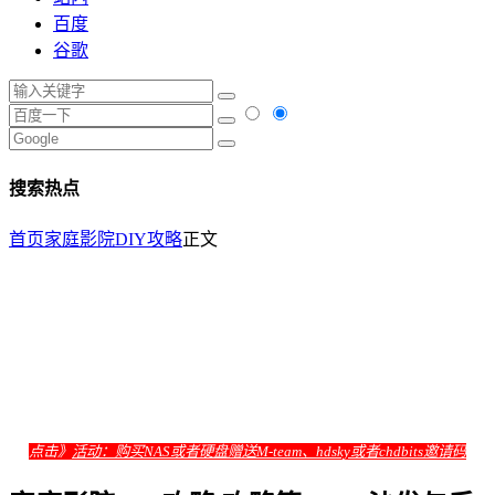
百度
谷歌
搜索热点
首页
家庭影院DIY攻略
正文
点击》
活动：购买NAS或者硬盘赠送M-team、hdsky或者chdbits邀请码