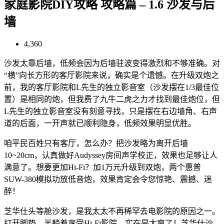
家庭影院DIY攻略 攻略篇 – 1.6 沙发与后
墙
4,360
沙发太靠后墙，低频会因为后墙驻波变得激烈和不够准确。对
“横”向长方形的客厅影院来说，确实是个遗憾。在升级双炮之
前，我的客厅影院和L先生的独立影音室（沙发摆在1/3最佳位
置）是相同的炮，但我费了九牛二虎之力才找到最佳炮位，但
L先生的独立影音室没有刻意寻找，只是摆在右边墙角、右声
道的后面，一开声就已顺利隐身，低频效果明显优胜。
咱平民百姓只有客厅，怎么办？把沙发略为离开后墙
10~20cm，认真做好Audyssey房间声学校正，效果也足够让人
满意了。想要更加Hi-Fi？加1万元升级到双炮，两个惠普
SUW-380模拟功放低音炮，效果肯定会令您惊艳、震撼、迷
醉！
芝华仕头等舱沙发，是我太太不再稀罕去电影院的原因之一。
打开脚垫，半躺着享受Hi-Fi影院，实在是太爽了！芝华仕沙