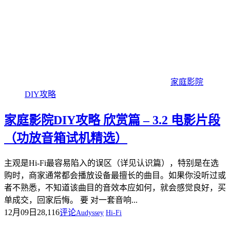
家庭影院
DIY攻略
家庭影院DIY攻略 欣赏篇 – 3.2 电影片段
（功放音箱试机精选）
主观是Hi-Fi最容易陷入的误区（详见认识篇），特别是在选
购时，商家通常都会播放设备最擅长的曲目。如果你没听过或
者不熟悉，不知道该曲目的音效本应如何，就会感觉良好，买
单成交，回家后悔。 要 对一套音响...
12月09日
28,116
评论
Audyssey
Hi-Fi