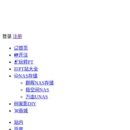
登录
注册
首页
开注
玩转PT
PT站大全
NAS存储
群晖NAS存储
极空间NAS
万由UNAS
家影DIY
商城
站内
百度