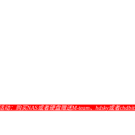
活动：购买NAS或者硬盘赠送M-team、hdsky或者chdbi