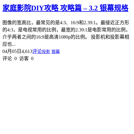
家庭影院DIY攻略 攻略篇 – 3.2 银幕规格
图像的宽高比，最常见的是4:3、16:9和2.39:1。最接近正方形
的4:3，是电视常用的比例，最宽的2.39:1是电影常用的比例，
介乎两者之间的16:9是高清1080p的比例。 投影机和投影幕相
应也...
04月05日
4,613
评论
投影
银幕
评论
0
访客
0