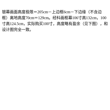
银幕画面高度极限＝205cm－上边框6cm－下边缘（不含边
框）离地高度70cm＝129cm。经科画框幕106寸高132cm，100
寸高124.5cm，实际购买100寸，高度略有盈余（见下图），和
设计图完全一致。