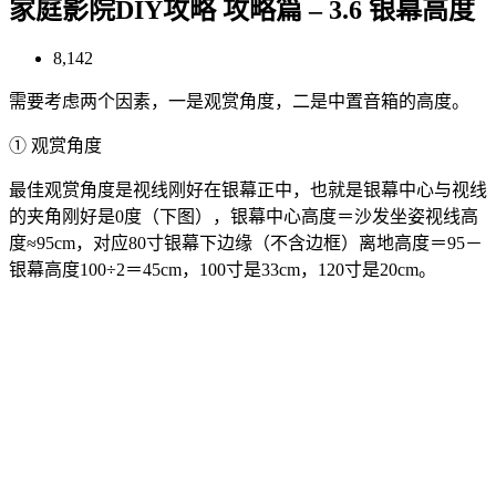
家庭影院DIY攻略 攻略篇 – 3.6 银幕高度
8,142
需要考虑两个因素，一是观赏角度，二是中置音箱的高度。
① 观赏角度
最佳观赏角度是视线刚好在银幕正中，也就是银幕中心与视线
的夹角刚好是0度（下图），银幕中心高度＝沙发坐姿视线高
度≈95cm，对应80寸银幕下边缘（不含边框）离地高度＝95－
银幕高度100÷2＝45cm，100寸是33cm，120寸是20cm。