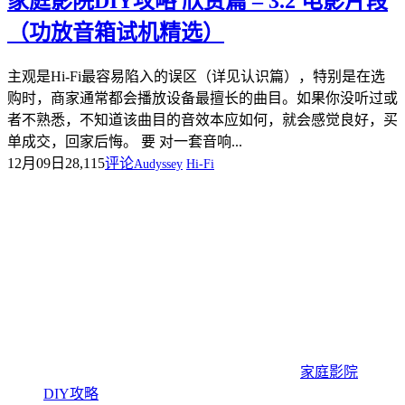
家庭影院DIY攻略 欣赏篇 – 3.2 电影片段
（功放音箱试机精选）
主观是Hi-Fi最容易陷入的误区（详见认识篇），特别是在选
购时，商家通常都会播放设备最擅长的曲目。如果你没听过或
者不熟悉，不知道该曲目的音效本应如何，就会感觉良好，买
单成交，回家后悔。 要 对一套音响...
12月09日
28,115
评论
Audyssey
Hi-Fi
家庭影院
DIY攻略