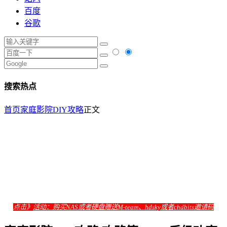
百度
谷歌
搜索热点
首页
家庭影院DIY攻略
正文
点击》
活动：购买NAS或者硬盘赠送M-team、hdsky或者chdbits邀请码