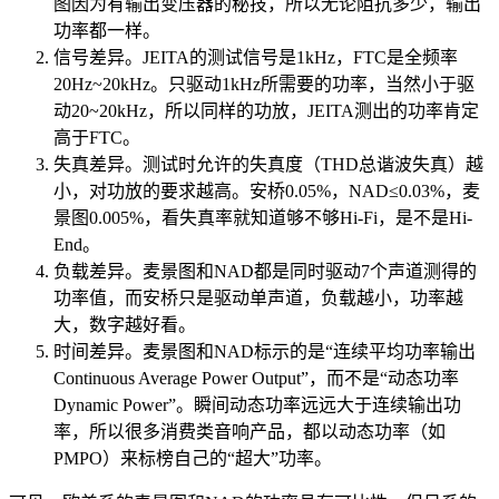
图因为有输出变压器的秘技，所以无论阻抗多少，输出
功率都一样。
信号差异。JEITA的测试信号是1kHz，FTC是全频率
20Hz~20kHz。只驱动1kHz所需要的功率，当然小于驱
动20~20kHz，所以同样的功放，JEITA测出的功率肯定
高于FTC。
失真差异。测试时允许的失真度（THD总谐波失真）越
小，对功放的要求越高。安桥0.05%，NAD≤0.03%，麦
景图0.005%，看失真率就知道够不够Hi-Fi，是不是Hi-
End。
负载差异。麦景图和NAD都是同时驱动7个声道测得的
功率值，而安桥只是驱动单声道，负载越小，功率越
大，数字越好看。
时间差异。麦景图和NAD标示的是“连续平均功率输出
Continuous Average Power Output”，而不是“动态功率
Dynamic Power”。瞬间动态功率远远大于连续输出功
率，所以很多消费类音响产品，都以动态功率（如
PMPO）来标榜自己的“超大”功率。