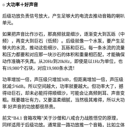
○ 大功率＋好声音
后级功放负责信号放大，产生足够大的电流去推动音箱的喇叭
单元。
如果把声音比作沙石，那高频就是细沙，逐渐变大到瓦砾（中
频），再变大到巨石（低频）。后级就像一个水泵，要产生足
够大的水流，推动这些细沙、瓦砾和巨石。每一条水流的流量
和压力都要和对应那一块沙石的体积和重量相匹配，才能确保
动作准确不失真。从20Hz到20kHz，即使是以1Hz为单位，也
有19,980个石块，对应19,980条水流！
功率增加一倍，声压级只增加3dB，但距离增加一倍，声压级
就减少6dB。所以空间越大，功率就要越大。但功率大了，撼
得动巨石，却未必能捋得顺细沙，可能会让高频刺耳、声音变
粗。既要雄壮有力，又要温柔细腻，当然极其难得，所以大功
率 好声音的功放都很昂贵。
前文“B4.1 音箱攻略”关于沙僧和八戒合力战胜悟空的原理，
同样适用于后级功放。通常是一路功放推一个音箱，比如立体