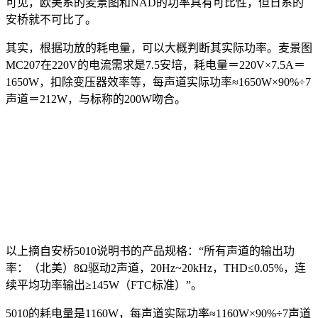
可见，欧美系的麦景图和NAD的功率具有可比性，但日系的
安桥就不可比了。
其实，根据功放的耗电量，可以大概判断其实际功率。麦景图
MC207在220V的电流需求是7.5安培，耗电量＝220V×7.5A＝
1650W，扣除变压器效率等，每声道实际功率≈1650W×90%÷7
声道＝212W，与标称的200W吻合。
以上摘自安桥5010说明书的产品规格：“所有声道的输出功
率：（北美）8Ω驱动2声道，20Hz~20kHz，THD≤0.05%，连
续平均功率输出≥145W（FTC标准）”。
5010的耗电量是1160W，每声道实际功率≈1160W×90%÷7声道