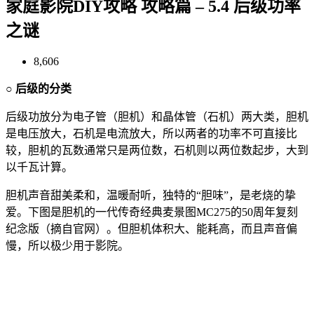
家庭影院DIY攻略 攻略篇 – 5.4 后级功率
之谜
8,606
○ 后级的分类
后级功放分为电子管（胆机）和晶体管（石机）两大类，胆机
是电压放大，石机是电流放大，所以两者的功率不可直接比
较，胆机的瓦数通常只是两位数，石机则以两位数起步，大到
以千瓦计算。
胆机声音甜美柔和，温暖耐听，独特的“胆味”，是老烧的挚
爱。下图是胆机的一代传奇经典麦景图MC275的50周年复刻
纪念版（摘自官网）。但胆机体积大、能耗高，而且声音偏
慢，所以极少用于影院。