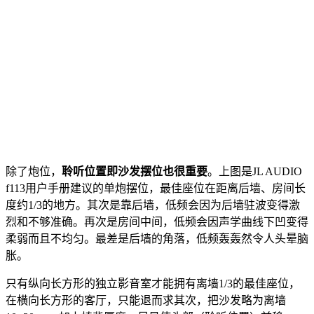
除了炮位，
聆听位置即沙发摆位也很重要
。上图是JL AUDIO
f113用户手册建议的单炮摆位，最佳座位在距离后墙、房间长
度约1/3的地方。其次是靠后墙，低频会因为后墙驻波变得激
烈和不够准确。再次是房间中间，低频会因声学曲线下凹变得
柔弱而且不均匀。最差是后墙的角落，低频轰轰然令人头晕脑
胀。
只有纵向长方形的独立影音室才能拥有离墙1/3的最佳座位，
在横向长方形的客厅，只能退而求其次，把沙发略为离墙