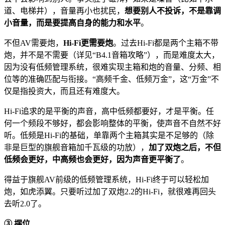
道、电梯井），音量再小也扰民，
想要别人不投诉，不是靠调
小音量，而是要提高自身的能力和水平
。
不但AV需要炮，
Hi-Fi更需要炮
。过去Hi-Fi都是两个主箱不带
炮，并不是不需要（详见“B4.1音箱攻略”），而是难度太大，
因为没有低频管理系统，很难实现主箱和炮的音量、分频、相
位等的准确匹配与衔接。“高频千金、低频万金”，这“万金”不
仅是指投资大，而且还有难度大。
Hi-Fi追求的是平衡的声音，高中低频都要好，才是平衡。任
何一个频段不够好，都会影响整体的平衡，使声音不自然不好
听。低频是Hi-Fi的基础，单靠两个主箱其实是不足够的（除
非是巨型的旗舰音箱加千瓦级的功放），
加了双炮之后，不但
低频会更好，中高频也会更好
，因为声音更平衡了
。
得益于旗舰AV前级的低频管理系统，Hi-Fi终于可以轻松加
炮，如虎添翼。只要听过加了双炮2.2的Hi-Fi，就很难再回头
去听2.0了。
③ 摆位