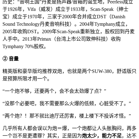
历史：“音响王国”丹麦是扬声器/音箱的诞生地，Peerless成立
于1926年，Vifa（威发）成立于1933年，Scan-Speak（绅士
宝）成立于1970年，三家于2000年合并成立DST（Danish
Sound Technology丹麦音响科技）。2004年Tymphany成立，
2005年收购DST。2009年Scan-Speak重新独立，股权回到丹麦
人手中。2013年Primax（台湾上市公司致伸科技）收购
Tymphany 70%股权。
② 音量
精英版和豪华版均推荐双炮，也就是两个SUW-380，舒适版只
是预算所限才用一个。
“一个炮不够，还要两个，会不会太劲爆了点？”
“没那个必要吧，我不需要那么火爆的低频，心脏受不了。”
“两个炮？！那不就比迪厅还厉害，楼上楼下不投诉才怪。”
几乎所有人都会误以为炮＝爆，一个炮都让人头胀胸闷，再多
一个岂不是更遭罪？其实，正是因为
炮太少，能力不足
，达不