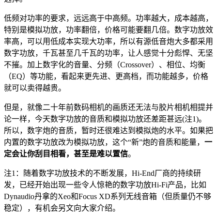
低频对功率的要求，远远高于中高频。功率越大，成本越高，
特别是模拟功放，功率翻倍，价格可能要翻几倍。数字功放效
率高，可以用低成本实现大功率，所以有源低音炮大多都采用
数字功放，千瓦甚至几千瓦的功率，让人感觉十分彪悍、无坚
不摧。加上数字化的音量、分频（Crossover）、相位、均衡
（EQ）等功能，看起来更先进、更高档，而功能越多，价格
就可以卖得越贵。
但是，就像二十年前数码相机的画质还无法与胶片相机相提并
论一样，今天数字功放的音质和模拟功放还差距甚远(注1)。
所以，数字炮的音质，暂时还很难达到模拟炮的水平。如果把
内置的数字功放改为模拟功放，这个“新”炮的音质和能量，
一
定会让你刮目相看，甚至是难以置信
。
注1：随着数字功放技术的不断发展，Hi-End厂商的持续研
发，已经开始出现一些令人惊艳的数字功放Hi-Fi产品，比如
Dynaudio丹拿的Xeo和Focus XD系列无线音箱（但质量仍不够
稳定），有机会另文向大家介绍。