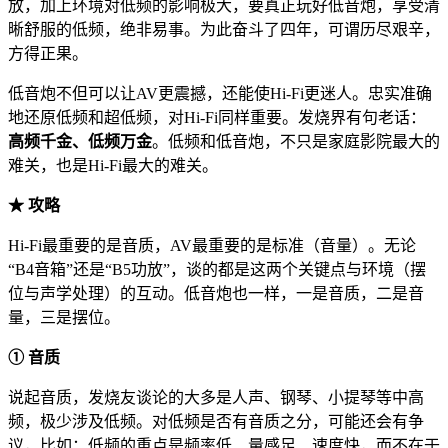
放，加上环境对低频的影响极大，要真正玩好低音炮，享受清
晰舒服的低频，绝非易事。为此奋斗了四年，可谓历尽艰辛，
方得正果。
低音炮不但可以让AV更震撼，还能使Hi-Fi更迷人。忠实准确
地还原低频和超低频，对Hi-Fi同样重要。发烧界有句老话：
高频千金、低频万金
。低频和低音炮，不只是家庭影院最大的
难关，也是Hi-Fi最大的难关。
★ 攻略
Hi-Fi最重要的是音质，AV最重要的是标准（音量）。无论
“B4音箱”还是“B5功放”，谈的都是这两个关键点与环境（摆
位与声学处理）的互动。低音炮也一样，一是音质，二是音
量，三是摆位。
① 音质
说起音质，发烧友谈论的大多是人声、钢琴、小提琴等中高
频，极少涉及低频。对低频是否有音质之分，可能还会有争
议，比如：低频的重点是频率低、量感足、速度快，而不在于