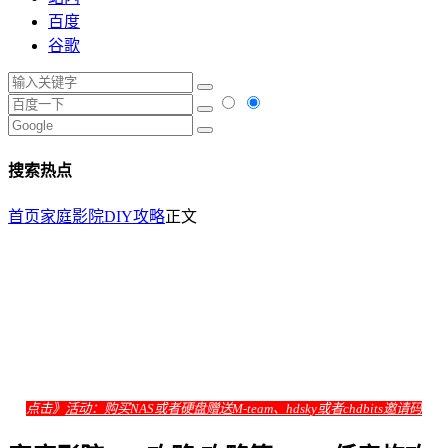
百度
谷歌
搜索热点
首页
家庭影院DIY攻略
正文
点击》
活动：购买NAS或者硬盘赠送M-team、hdsky或者chdbits邀请码