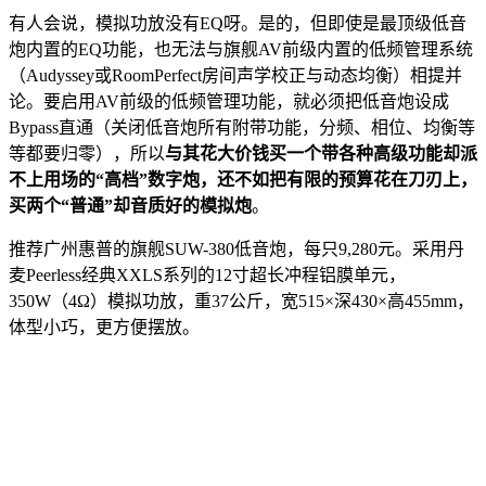
有人会说，模拟功放没有EQ呀。是的，但即使是最顶级低音
炮内置的EQ功能，也无法与旗舰AV前级内置的低频管理系统
（Audyssey或RoomPerfect房间声学校正与动态均衡）相提并
论。要启用AV前级的低频管理功能，就必须把低音炮设成
Bypass直通（关闭低音炮所有附带功能，分频、相位、均衡等
等都要归零），所以
与其花大价钱买一个带各种高级功能却派
不上用场的“高档”数字炮，还不如把有限的预算花在刀刃上，
买两个“普通”却音质好的模拟炮
。
推荐广州惠普的旗舰SUW-380低音炮，每只9,280元。采用丹
麦Peerless经典XXLS系列的12寸超长冲程铝膜单元，
350W（4Ω）模拟功放，重37公斤，宽515×深430×高455mm，
体型小巧，更方便摆放。