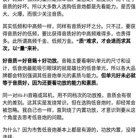
音质的好坏。所以大多数人选购低音炮都是先看能力，是否强
大、火爆，而很少关注音质。
其实低频和中高频一样，同样有音质好坏之分。只不过，要获
得音质好的低频，要比获得音质好的中高频难得多，也贵得
多。此所谓高频千金、低频万金。
“质”难求，才会退而求其
次，以“量”来补
。
好音质＝好音箱＋好功放
。音箱主要看喇叭单元的尺寸和设
计，低音炮最能吸引眼球的就是雄壮的低音单元，所以各大品
牌都会特别强调其低音炮单元的素质与能力。
但单元好未必就
等于音质好，因为还要看功放的能力和素质
。
同一对Hi-Fi音箱或耳机，用不同档次的功放推，音质会有很
大的差别。这其实是发烧常识，但在选购低音炮时，却经常会
被忽略。我自己也一样，直到烧了内置功放，才意识到要从这
个角度去思考低音炮的问题。
为什么？因为市售低音炮基本上都是有源的，功放内置，没得
选择。