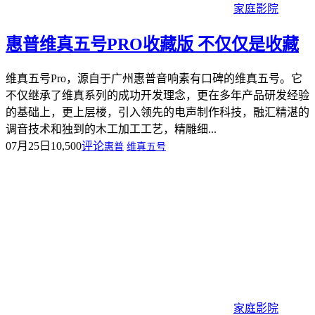
家庭影院
惠普维真五号PRO收藏版 不仅仅是收藏
维真五号Pro，源自于广州惠普音响素有口碑的维真五号。它
不仅继承了维真系列的成功开发理念，更在多年产品研发经验
的基础上，更上层楼，引入领先的电声制作科技，融汇精湛的
调音技术和独到的木工加工工艺，精雕细...
07月25日
10,500
评论
惠普
维真五号
家庭影院