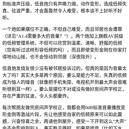
到标准声压级，低音炮只有声嘶力竭，动作变形，造成低频失
真、驻波严重，才会轰轰然令人难受，根本谈不上好听不好
听。
一个炮如果摆位不正确，不但自己难受，而且邻居也会遭罪
（详见“A1.4需要多大的音量？”）。两个炮加上旗舰AV前级
的低频管理系统，不但可以欣赏到温柔、清晰、舒服的低频
（您有听过这样形容低频的吗），而且即使变形金刚在你家打
得地动山摇，也不会惊动到邻居（深夜除外）。
低音炮发烧友很少没有被邻居投诉过的，但真的是因为音量太
大了吗？其实大多是两个原因，要么是能力不足，失真的低频
成为恼人的噪音（就像把手机免提、电视机开到最大声会很难
听很刺耳一样）。要么是摆位不对或没有做好房间声学校正，
存在严重的驻波，令人头都要炸。
每次帮朋友做完房间声学校正，我都会用0dB标准音量播放变
形金刚等激战片段，先让他感受自家的低频原来可以如此震
撼，兴奋惊喜之余，再请他到屋外，感受一下开到这么“大声”
会不会影响到别人。事实胜于雄辩，如果是噪音（比如下水