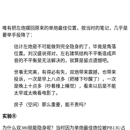
唯有把左炮摆回原来的单炮最佳位置，按当时的笔记，几乎是
要举手投降了：
估计左炮是不可能做到完全隐身的了，毕竟是角落
位置。刘汉盛说得对，左右建筑结构不平衡造成声
音的不平衡是无法解决的，就算是留点遗憾吧。
世事无完美，有得必有失，双炮带来震撼，也带来
投诉，一次是早上八点多（把楼下吵醒了），一次
是晚上十点多（吵着楼上睡觉），看来以后是不能
太早或太晚看电影了。
房子（空间）那么重要，能不贵吗？
实验⑧
为什么双380就能隐身呢？当时因为单炮最佳炮位被PB13U占