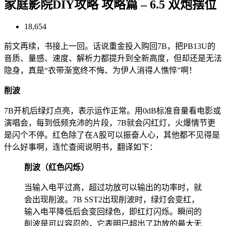
家庭影院DIY攻略 攻略篇 – 6.5 双炮摆位
18,654
前文再续，书接上一回。话说重金投入购回7B，把PB13U的
音质、量感、速度、解析力都提升到全新高度，但却还是无法
隐身，真是“衣带渐宽终不悔、为伊人消得人憔悴”啊！
削波
7B开机后绿灯点亮，表示运作正常。用0dB标准音量看电影或
演唱会，每到低频充沛的片段，7B就会闪红灯，火爆情节更
是闪个不停。红色除了在A股可以振奋人心，其他都不见得是
什么好事啊，连忙查阅说明书，翻译如下：
削波（红色闪烁）
当输入电平过高，超过功放可以输出的功率时，就
会出现削波。7B SST2出现削波时，绿灯会变红，
输入电平降低后会变回绿色，即红灯闪烁。瞬间的
削波是可以容忍的，它表明已超出了功放的最大无