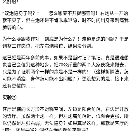
么舒服！
“双炮隐身了吗？”——怎么哪壶不开提哪壶呀！右炮从一开始
就不见了，但左炮还是不肯乖乖退隐，时不时闪出身来刺痛我
脆弱的心。
为什么要跟我作对！到底是为什么？！难道是炮的问题？于是
调整工作岗位，把左右炮换位，结果没分别。
这已经是两年多前的事，如果不是当时记了笔记，真是很难想
象自己会傻到这种地步，把70公斤重的两个大家伙搬来搬去，
只是为了证明两个一样的炮是不是一样的！（这样折腾法，怎
可能不消瘦，身体怎可能不出问题？）更没想到的是，接下来
还有更傻的……
实验⑦
客厅是横向长方形不对称空间，左边是阳台角落，右边是开放
的饭厅。虽然两个炮一样，但左炮离角落近，低频会更强，所
以仍然是左强右弱，无法隐身？如果真是这样，那就是客厅的
“错”，还是要通过调整左炮的摆位来解决？