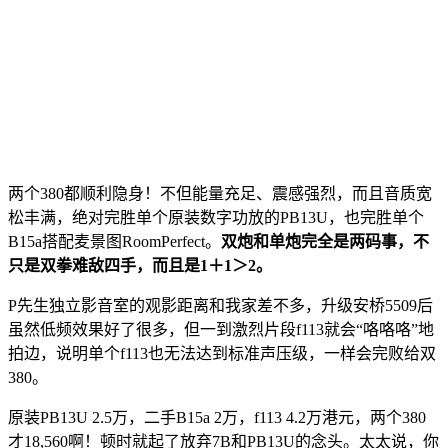
两个380都顺利隐身！不但能量充足、震感强烈，而且音质宽
松丰满，绝对完胜单个原装数字功放的PB13U，也完胜单个
B15a搭配麦景图RoomPerfect。
双炮和单炮完全是两码事，不
只是双拳难敌四手，而且是1＋1＞2。
P先生独立影音室的观影距离和我家差不多，升级安桥5509后
虽然低频效果好了很多，但一到激烈片段f113就会“咯咯咯”地
拍边，说明单个f113也无法达到标准声压级，一样会完败给双
380。
原装PB13U 2.5万，二手B15a 2万，f113 4.2万港元，两个380
才18,560啊！顿时就起了放弃7B和PB13U的念头。太太说，你