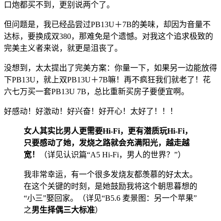
口炮都买不到，更别说两个了。
但问题是，我已经品尝过PB13U＋7B的美味，却因为音量不
达标，要换成双380，那难免是个遗憾。对我这个追求极致的
完美主义者来说，就更是沮丧了。
没想到，太太提出了完美方案：你量一下，如果另一边能放得
下PB13U，就上双PB13U＋7B嘛！再不疯狂我们就老了！花
六七万买一套PB13U 7B，总比重新买房子要便宜啊。
好感动！好激动！好兴奋！好开心！太好了！！！
女人其实比男人更需要Hi-Fi，更有潜质玩Hi-Fi，
只要感动了她，发烧之路就会充满阳光，越走越
宽！
（详见认识篇“A5 Hi-Fi，男人的世界？”）
我非常幸运，有一个很多发烧友都羡慕的好太太。
在这个关键的时刻，是她鼓励我将这个朝思暮想的
“小三”娶回家。（详见“B5.6 麦景图：另一个苹果”
之
男生择偶三大标准
）