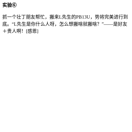
实验⑥
抓一个壮丁朋友帮忙，搬来L先生的PB13U，势将完美进行到
底。“L先生是你什么人呀，怎么想搬啥就搬啥？”——是好友
＋贵人啊！[感恩]