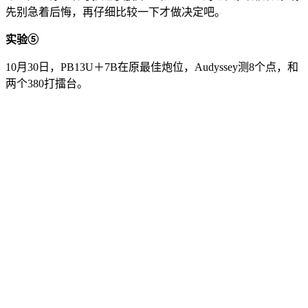
先别急着后悔，再仔细比较一下才做决定吧。
实验⑤
10月30日，PB13U＋7B在原最佳炮位，Audyssey测8个点，和
两个380打擂台。