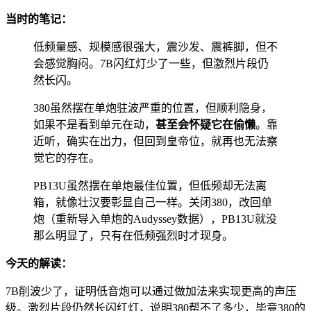
当时的笔记：
低频量感、规模感很强大，震沙发、震裤脚，但不
会感觉胸闷。7B闪红灯少了一些，但激烈片段仍
然长闪。
380虽然摆在单炮驻波严重的位置，但顺利隐身，
如果不是看到单元在动，
甚至会怀疑它在偷懒
。靠
近听，确实在出力，但回到皇帝位，就再也无法察
觉它的存在。
PB13U虽然摆在单炮最佳位置，但低频却无法离
箱，就像壮汉要彰显自己一样。关闭380，改回单
炮（重新导入单炮的Audyssey数据），PB13U就没
那么明显了，只有在低频强烈时才现身。
今天的解读：
7B削波少了，证明低音炮可以通过做加法来实现更高的声压
级。激烈片段仍然长闪红灯，说明380帮不了多少，毕竟380的