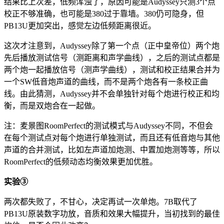
结果比上次差，低频浑浊了，原因可能是Audyssey只测3个点
校正不够准确，也可能是380过于靠墙。380仍可隐身，但
PB13U更加突出，感觉左边低频距离很近。
这次才注意到，Audyssey除了第一个点（正中皇帝位）两个炮
先后播放测试信号（测距离和声学曲线），之后的测试点都是
两个炮一起播放信号（测声学曲线），测试和校正结果合并为
一个SW低音炮声道的曲线，而不是两个炮各有一条校正曲
线。由此猜测，Audyssey并不会单独针对每个炮进行校正和均
衡，而是双炮合在一起做。
注：麦景图RoomPerfect的测试模式与Audyssey不同，不但会
在每个测试点对每个炮进行单独测试，而且还有低音炮与其他
声道的合并测试，比如左声道加炮测、中置加炮测等等，所以
RoomPerfect的低频动态均衡效果更加优胜。
实验③
两次都失败了，不甘心，决定再试一次单炮。7B取代了
PB13U原装数字功放，音质和效果大幅提升，当初找到的最佳