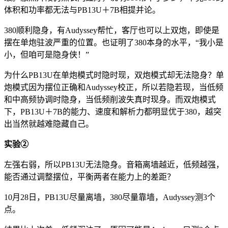
体积和功率都无法与PB13U＋7B相提并论。
380顺利隐身，有Audyssey帮忙，客厅也可以上双炮，即使是
摆在单炮驻波严重的位置。也证明了380本身的水平，“我小是
小，但咱可是隐身侠！”
为什么PB13U在单炮模式时隐时现，双炮模式却无法隐身？单
炮模式因为摆位正确和Audyssey校正，所以若隐若现，当低频
和中高频协调时隐身，当低频削波失真时现身。而双炮模式
下，PB13U＋7B的能力、速度和解析力都明显优于380，越突
出当然就越难隐藏自己。
实验②
左强右弱，所以PB13U无法隐身。音箱离墙越近，低频越强，
能否通过调整摆位，平衡两者在能力上的差距？
10月28日，PB13U尽量离墙，380尽量靠墙，Audyssey测3个
点。