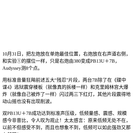
10月31日，把左炮放在单炮最佳位置，右炮放在右声道右侧，
和实验①的摆位一样，只是右炮由380变成PB13U＋7B，
Audyssey测8个点。
用标准音量狂飚前述五大“残忍”片段，两台7B除了在《碟中
谍4》逃狱震穿楼板（就像真的拆楼一样）和克里姆林宫大爆
炸（就像自己被炸了一样）闪过两三下红灯，其他片段震得地
动山摇也没有出现削波。
双PB13U＋7B成功达到标准声压级，低频量感、震感、规模
感今非昔比，令人叹为观止！太太感言：原来低频无处不在，
以前不但感受不到，而且也想象不到，低频可以如此强劲又那