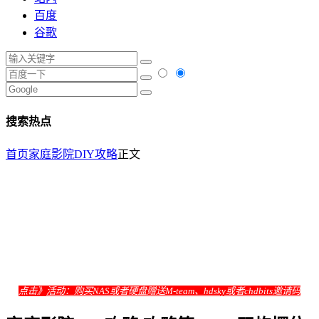
百度
谷歌
搜索热点
首页
家庭影院DIY攻略
正文
点击》
活动：购买NAS或者硬盘赠送M-team、hdsky或者chdbits邀请码