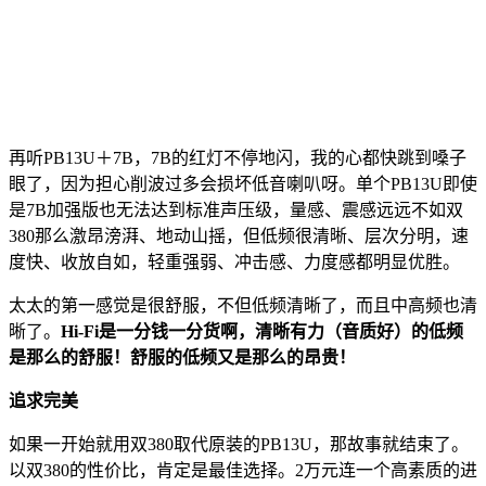
再听PB13U＋7B，7B的红灯不停地闪，我的心都快跳到嗓子
眼了，因为担心削波过多会损坏低音喇叭呀。单个PB13U即使
是7B加强版也无法达到标准声压级，量感、震感远远不如双
380那么激昂滂湃、地动山摇，但低频很清晰、层次分明，速
度快、收放自如，轻重强弱、冲击感、力度感都明显优胜。
太太的第一感觉是很舒服，不但低频清晰了，而且中高频也清
晰了。
Hi-Fi是一分钱一分货啊，清晰有力（音质好）的低频
是那么的舒服！舒服的低频又是那么的昂贵！
追求完美
如果一开始就用双380取代原装的PB13U，那故事就结束了。
以双380的性价比，肯定是最佳选择。2万元连一个高素质的进