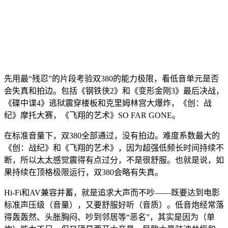
先用最“残忍”的片段考验双380的能力极限，看低音单元是否
会失真和拍边。包括《钢铁侠2》和《变形金刚3》最后决战，
《碟中谍4》逃狱震穿楼板和克里姆林宫大爆炸，《创：战
纪》摩托大赛，《飞翔的艺术》SO FAR GONE。
在标准音量下，双380全部通过，没有拍边。难度系数最大的
《创：战纪》和《飞翔的艺术》，因为超强低频长时间持续不
断，所以太太感觉震得有点过分，不是很舒服。也就是说，如
果持续在顶格极限运行，双380会略有失真。
Hi-Fi和AV兼容并蓄，就是追求大声而不吵——既要达到电影
标准声压级（音量），又要舒服好听（音质）。低音炮经常落
得轰轰然、头胀胸闷、吵到邻居等“恶名”，其实是因为（单