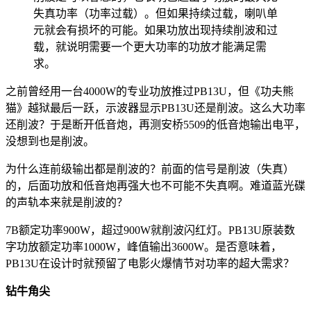
失真功率（功率过载）。但如果持续过载，喇叭单
元就会有损坏的可能。如果功放出现持续削波和过
载，就说明需要一个更大功率的功放才能满足需
求。
之前曾经用一台4000W的专业功放推过PB13U，但《功夫熊
猫》越狱最后一跃，示波器显示PB13U还是削波。这么大功率
还削波？于是断开低音炮，再测安桥5509的低音炮输出电平，
没想到也是削波。
为什么连前级输出都是削波的？前面的信号是削波（失真）
的，后面功放和低音炮再强大也不可能不失真啊。难道蓝光碟
的声轨本来就是削波的？
7B额定功率900W，超过900W就削波闪红灯。PB13U原装数
字功放额定功率1000W，峰值输出3600W。是否意味着，
PB13U在设计时就预留了电影火爆情节对功率的超大需求？
钻牛角尖