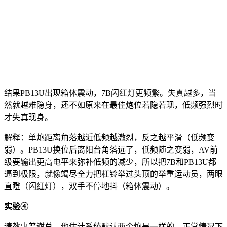
结果PB13U出现箱体震动，7B闪红灯更频繁。失真越多，当
然就越难隐身，还不如原来在最佳炮位若隐若现，低频强烈时
才失真现身。
解释：单炮距离角落越近低频越激烈，反之越平滑（低频变
弱）。PB13U换位后离阳台角落远了，低频随之变弱，AV前
级要输出更高电平来弥补低频的减少，所以把7B和PB13U都
逼到极限，就像竭尽全力把杠铃举过头顶的举重运动员，两眼
直瞪（闪红灯），双手不停地抖（箱体震动）。
实验④
请教惠普谢总，他估计系统默认两个炮是一样的，正常情况下