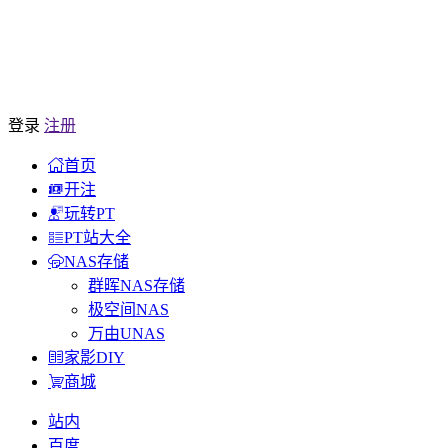
登录
注册
首页
开注
玩转PT
PT站大全
NAS存储
群晖NAS存储
极空间NAS
万由UNAS
家影DIY
商城
站内
百度