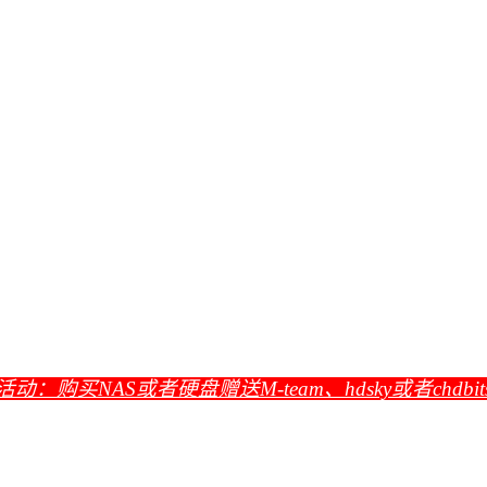
活动：购买NAS或者硬盘赠送M-team、hdsky或者chdbi