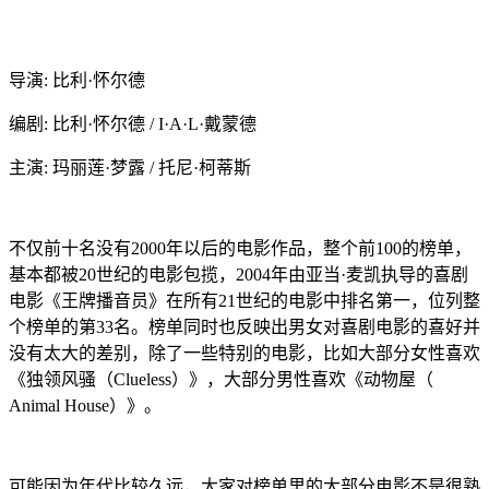
导演: 比利·怀尔德
编剧: 比利·怀尔德 / I·A·L·戴蒙德
主演: 玛丽莲·梦露 / 托尼·柯蒂斯
不仅前十名没有2000年以后的电影作品，整个前100的榜单，
基本都被20世纪的电影包揽，2004年由亚当·麦凯执导的喜剧
电影《王牌播音员》在所有21世纪的电影中排名第一，位列整
个榜单的第33名。榜单同时也反映出男女对喜剧电影的喜好并
没有太大的差别，除了一些特别的电影，比如大部分女性喜欢
《独领风骚（Clueless）》，大部分男性喜欢《动物屋（
Animal House）》。
可能因为年代比较久远，大家对榜单里的大部分电影不是很熟