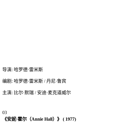
导演: 哈罗德·雷米斯
编剧: 哈罗德·雷米斯 / 丹尼·鲁宾
主演: 比尔·默瑞 / 安迪·麦克道威尔
0
3
《安妮·霍尔（Annie Hall）》 ( 1977)