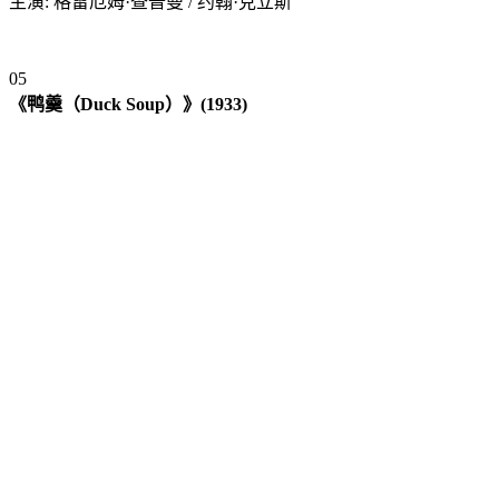
主演: 格雷厄姆·查普曼 / 约翰·克立斯
0
5
《鸭羹（Duck Soup）》(1933)