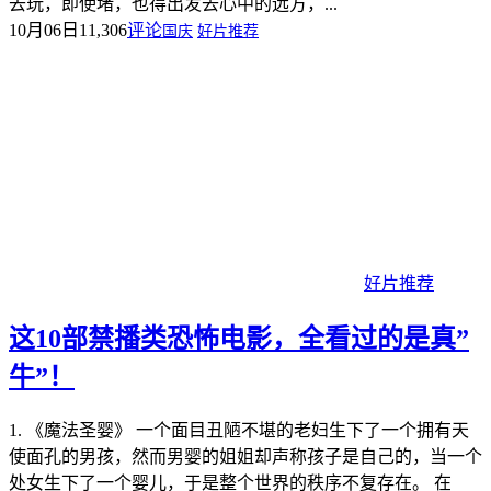
去玩，即使堵，也得出发去心中的远方，...
10月06日
11,306
评论
国庆
好片推荐
好片推荐
这10部禁播类恐怖电影，全看过的是真”
牛”！
1. 《魔法圣婴》 一个面目丑陋不堪的老妇生下了一个拥有天
使面孔的男孩，然而男婴的姐姐却声称孩子是自己的，当一个
处女生下了一个婴儿，于是整个世界的秩序不复存在。 在