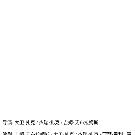
导演: 大卫·扎克 / 杰瑞·扎克 / 吉姆·艾布拉姆斯
编剧: 吉姆·艾布拉姆斯 / 大卫·扎克 / 杰瑞·扎克 / 亚瑟·黑利 / 霍