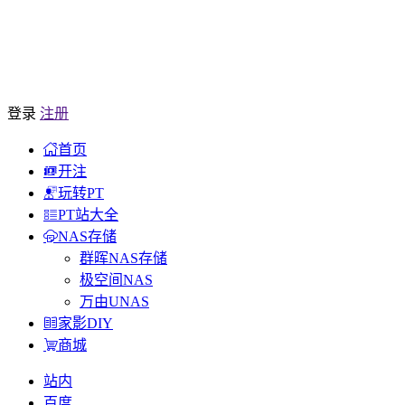
登录
注册
首页
开注
玩转PT
PT站大全
NAS存储
群晖NAS存储
极空间NAS
万由UNAS
家影DIY
商城
站内
百度