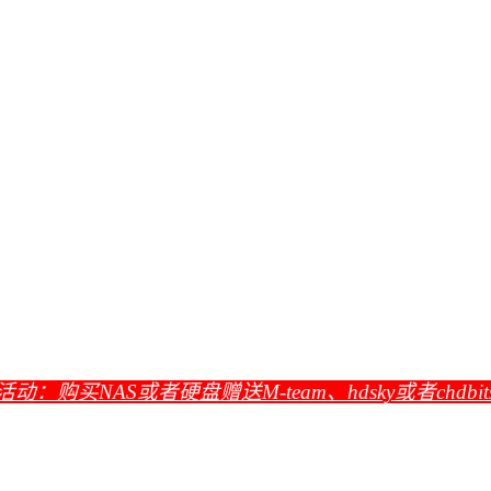
活动：购买NAS或者硬盘赠送M-team、hdsky或者chdbi