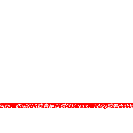
活动：购买NAS或者硬盘赠送M-team、hdsky或者chdbi