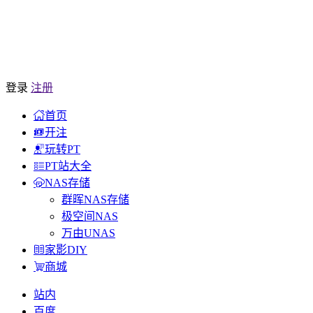
登录
注册
首页
开注
玩转PT
PT站大全
NAS存储
群晖NAS存储
极空间NAS
万由UNAS
家影DIY
商城
站内
百度