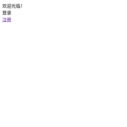
欢迎光临！
登录
注册