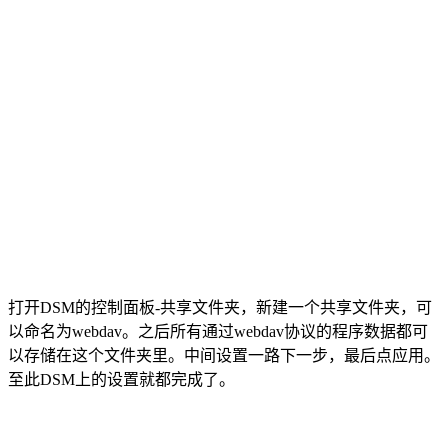
打开DSM的控制面板-共享文件夹，新建一个共享文件夹，可
以命名为webdav。之后所有通过webdav协议的程序数据都可
以存储在这个文件夹里。中间设置一路下一步，最后点应用。
至此DSM上的设置就都完成了。