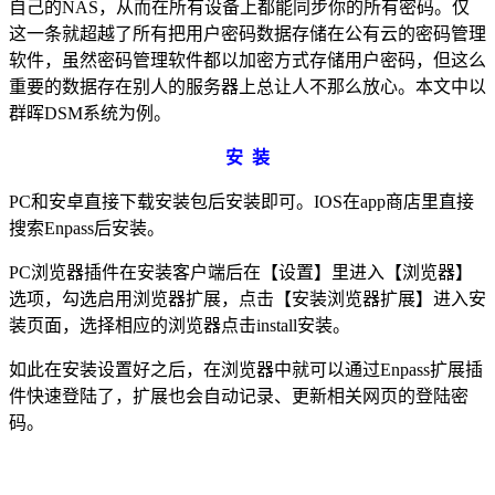
自己的NAS，从而在所有设备上都能同步你的所有密码。仅
这一条就超越了所有把用户密码数据存储在公有云的密码管理
软件，虽然密码管理软件都以加密方式存储用户密码，但这么
重要的数据存在别人的服务器上总让人不那么放心。本文中以
群晖DSM系统为例。
安 装
PC和安卓直接下载安装包后安装即可。IOS在app商店里直接
搜索Enpass后安装。
PC浏览器插件在安装客户端后在【设置】里进入【浏览器】
选项，勾选启用浏览器扩展，点击【安装浏览器扩展】进入安
装页面，选择相应的浏览器点击install安装。
如此在安装设置好之后，在浏览器中就可以通过Enpass扩展插
件快速登陆了，扩展也会自动记录、更新相关网页的登陆密
码。