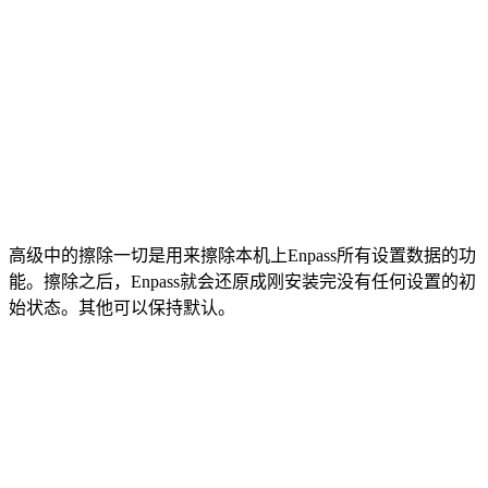
高级中的擦除一切是用来擦除本机上Enpass所有设置数据的功
能。擦除之后，Enpass就会还原成刚安装完没有任何设置的初
始状态。其他可以保持默认。