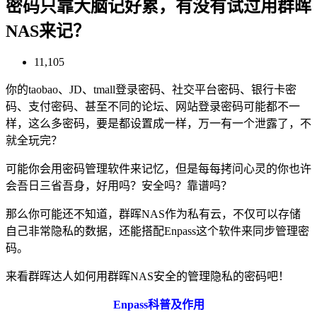
密码只靠大脑记好累，有没有试过用群晖
NAS来记？
11,105
你的taobao、JD、tmall登录密码、社交平台密码、银行卡密
码、支付密码、甚至不同的论坛、网站登录密码可能都不一
样，这么多密码，要是都设置成一样，万一有一个泄露了，不
就全玩完？
可能你会用密码管理软件来记忆，但是每每拷问心灵的你也许
会吾日三省吾身，好用吗？安全吗？靠谱吗？
那么你可能还不知道，群晖NAS作为私有云，不仅可以存储
自己非常隐私的数据，还能搭配Enpass这个软件来同步管理密
码。
来看群晖达人如何用群晖NAS安全的管理隐私的密码吧！
Enpass科普及作用