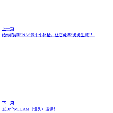
上一篇
给你的群晖NAS做个小体检，让它虎年“虎虎生威”！
下一篇
发10个MTEAM（馒头）邀请！