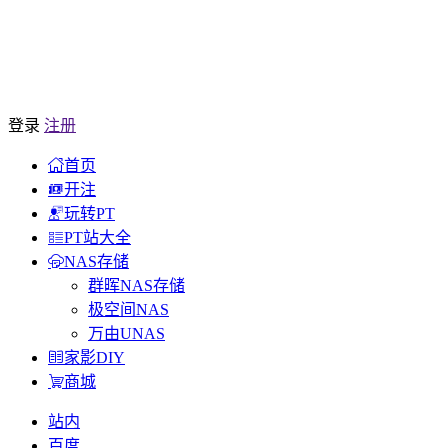
登录
注册
首页
开注
玩转PT
PT站大全
NAS存储
群晖NAS存储
极空间NAS
万由UNAS
家影DIY
商城
站内
百度