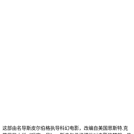
这部由名导斯皮尔伯格执导科幻电影，改编自美国恩斯特.克