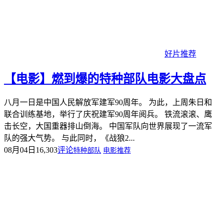
好片推荐
【电影】燃到爆的特种部队电影大盘点
八月一日是中国人民解放军建军90周年。 为此，上周朱日和
联合训练基地，举行了庆祝建军90周年阅兵。 铁流滚滚、鹰
击长空，大国重器排山倒海。 中国军队向世界展现了一流军
队的强大气势。 与此同时，《战狼2...
08月04日
16,303
评论
特种部队
电影推荐