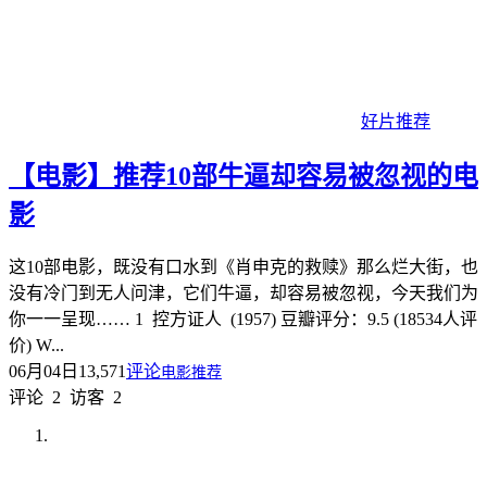
好片推荐
【电影】推荐10部牛逼却容易被忽视的电
影
这10部电影，既没有口水到《肖申克的救赎》那么烂大街，也
没有冷门到无人问津，它们牛逼，却容易被忽视，今天我们为
你一一呈现…… 1 控方证人 (1957) 豆瓣评分：9.5 (18534人评
价) W...
06月04日
13,571
评论
电影推荐
评论
2
访客
2