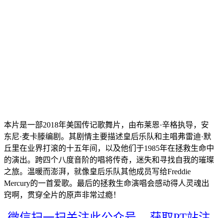
本片是一部2018年美国传记歌舞片，由布莱恩·辛格执导，安
东尼·麦卡滕编剧。其剧情主要描述皇后乐队和主唱弗雷迪·默
丘里在业界打滚的十五年间，以及他们于1985年在拯救生命中
的演出。跨四个八度音阶的唱将传奇，迷失和寻找自我的璀璨
之旅。温暖而澎湃，就像皇后乐队其他成员写给Freddie
Mercury的一首爱歌。最后的拯救生命演唱会感动得人灵魂出
窍啊，贯穿全片的原声非常过瘾！
微信扫一扫关注此公众号，
获取PT站注