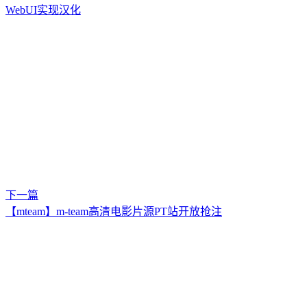
WebUI实现汉化
下一篇
【mteam】m-team高清电影片源PT站开放抢注