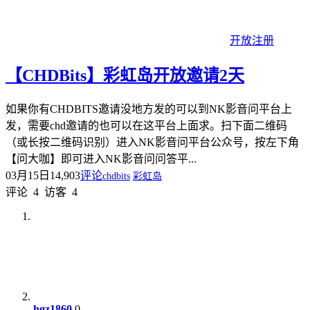
开放注册
【CHDBits】彩虹岛开放邀请2天
如果你有CHDBITS邀请没地方发的可以到NK影音问平台上
发，需要chd邀请的也可以在这平台上面求。扫下面二维码
（或长按二维码识别）进入NK影音问平台公众号，按左下角
【问大咖】即可进入NK影音问问答平...
03月15日
14,903
评论
chdbits
彩虹岛
评论
4
访客
4
hgz1860
0