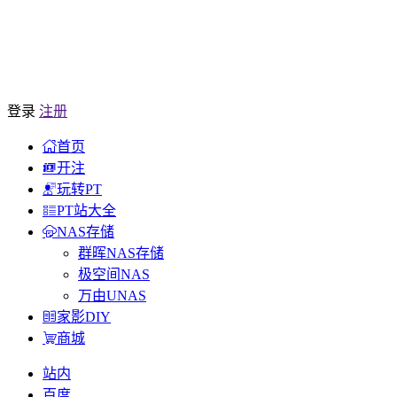
登录
注册
首页
开注
玩转PT
PT站大全
NAS存储
群晖NAS存储
极空间NAS
万由UNAS
家影DIY
商城
站内
百度