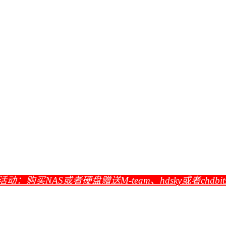
活动：购买NAS或者硬盘赠送M-team、hdsky或者chdbi