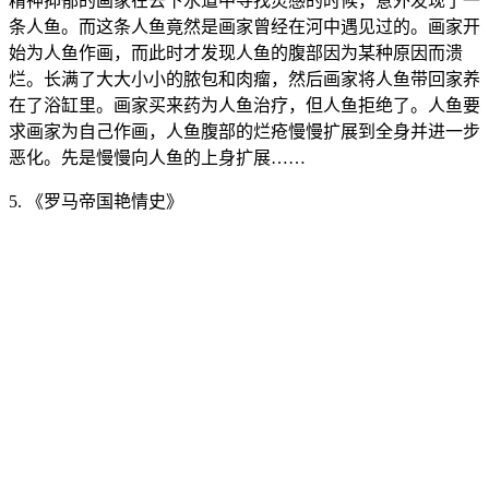
精神抑郁的画家在去下水道中寻找灵感的时候，意外发现了一
条人鱼。而这条人鱼竟然是画家曾经在河中遇见过的。画家开
始为人鱼作画，而此时才发现人鱼的腹部因为某种原因而溃
烂。长满了大大小小的脓包和肉瘤，然后画家将人鱼带回家养
在了浴缸里。画家买来药为人鱼治疗，但人鱼拒绝了。人鱼要
求画家为自己作画，人鱼腹部的烂疮慢慢扩展到全身并进一步
恶化。先是慢慢向人鱼的上身扩展……
5. 《罗马帝国艳情史》