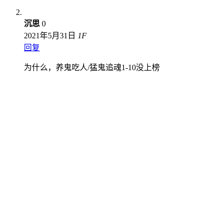
沉思
0
2021年5月31日
1
F
回复
为什么，养鬼吃人/猛鬼追魂1-10没上榜