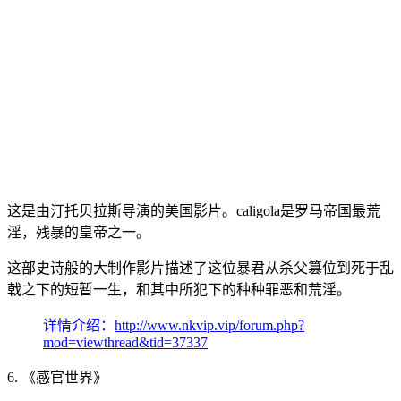
这是由汀托贝拉斯导演的美国影片。caligola是罗马帝国最荒
淫，残暴的皇帝之一。
这部史诗般的大制作影片描述了这位暴君从杀父篡位到死于乱
戟之下的短暂一生，和其中所犯下的种种罪恶和荒淫。
详情介绍：
http://www.nkvip.vip/forum.php?
mod=viewthread&tid=37337
6. 《感官世界》