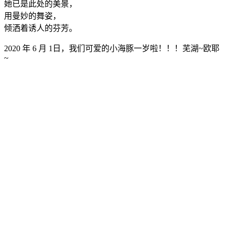
她已是此处的美景，
用曼妙的舞姿，
倾洒着诱人的芬芳。
2020 年 6 月 1日，我们可爱的小海豚一岁啦！！！芜湖~欧耶
~