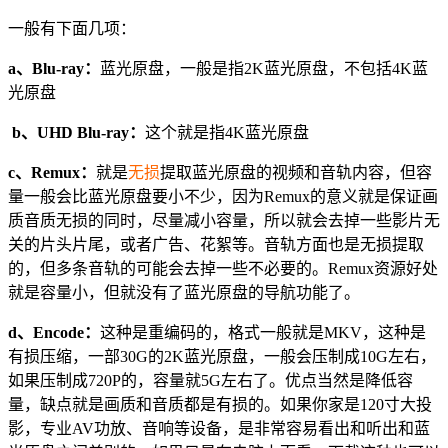
一般有下面几项：
a、Blu-ray：
蓝光原盘，一般是指2K蓝光原盘，不包括4K蓝
光原盘
b、UHD Blu-ray：
这个就是指4K蓝光原盘
c、Remux：
就是
无损
提取蓝光原盘的视频和音轨内容，但容
量一般会比蓝光原盘要小不少，因为Remux的意义就是保证画
质音质无损的同时，尽量减小容量，所以就会去掉一些影片无
关的片头片尾，或者广告、花絮等。音轨方面也是无损提取
的，但多条音轨的可能会去掉一些不必要的。Remux资源好处
就是容量小，但就没有了蓝光原盘的导航功能了。
d、Encode：
这种是重编码的，格式一般就是MKV，这种是
有损压缩，一部30G的2K蓝光原盘，一般会压制成10G左右，
如果压制成720P的，容量就5G左右了。优点当然是降低容
量，缺点就是画质和音质都是有损的。如果你家是120寸大投
影，专业AV功放、音响等设备，是非常容易看出和听出和蓝