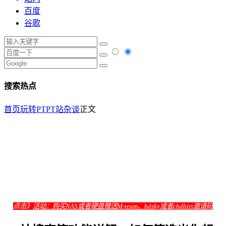
百度
谷歌
搜索热点
首页
玩转PT
PT站杂谈
正文
点击》
活动：购买NAS或者硬盘赠送M-team、hdsky或者chdbits邀请码