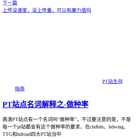
下一篇
上传没速度，没上传量，可以有魔力值吗
PT站生存
指南
PT站点名词解释之-做种率
高清PT站点有一个名词叫“做种率”，不过要注意的是，不是
每一个pt站都会有这个做种率的要求，在chdbits、hdwing、
TTG和hdroad四大PT站当中