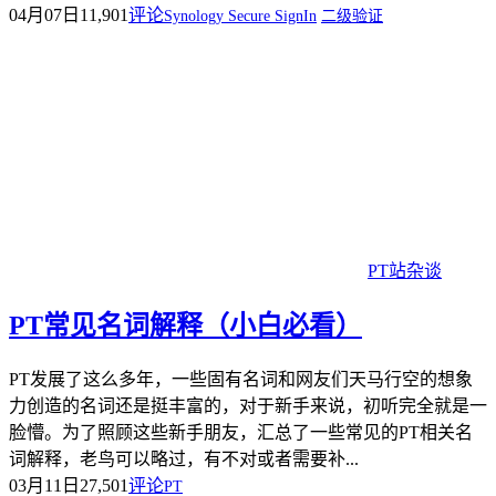
04月07日
11,901
评论
Synology Secure SignIn
二级验证
PT站杂谈
PT常见名词解释（小白必看）
PT发展了这么多年，一些固有名词和网友们天马行空的想象
力创造的名词还是挺丰富的，对于新手来说，初听完全就是一
脸懵。为了照顾这些新手朋友，汇总了一些常见的PT相关名
词解释，老鸟可以略过，有不对或者需要补...
03月11日
27,501
评论
PT