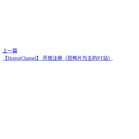
上一篇
【HorrorCharnel】 开放注册（恐怖片为主的PT站）