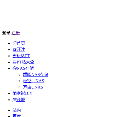
登录
注册
首页
开注
玩转PT
PT站大全
NAS存储
群晖NAS存储
极空间NAS
万由UNAS
家影DIY
商城
站内
百度