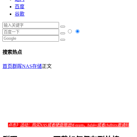
百度
谷歌
搜索热点
首页
群晖NAS存储
正文
点击》
活动：购买NAS或者硬盘赠送M-team、hdsky或者chdbits邀请码