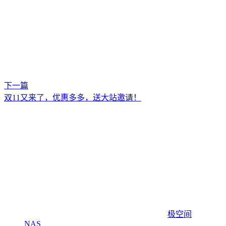
下一篇
双11又来了，优惠多多，送大站邀请！
极空间
NAS