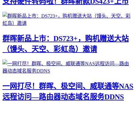
支持硬件转码啦！群晖新款DS423+上市
群晖新品上市：DS723+，购机赠送大站
（馒头、天空、彩虹岛）邀请
一网打尽！群晖、极空间、威联通等NAS
远程访问—路由器动态域名服务DDNS