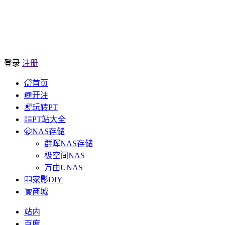
登录
注册
首页
开注
玩转PT
PT站大全
NAS存储
群晖NAS存储
极空间NAS
万由UNAS
家影DIY
商城
站内
百度