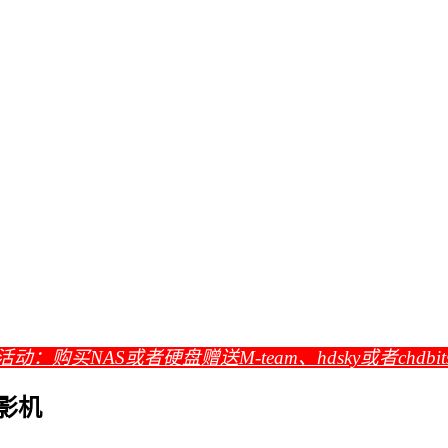
活动：购买NAS或者硬盘赠送M-team、hdsky或者chdbi
投影机