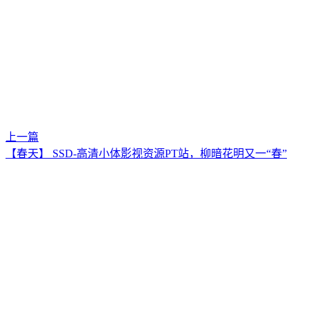
上一篇
【春天】 SSD-高清小体影视资源PT站，柳暗花明又一“春”