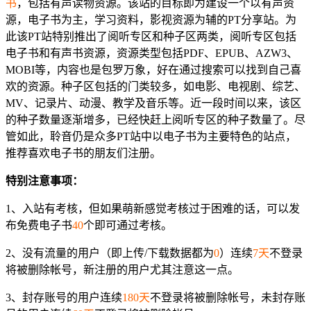
书
，包括有声读物资源。该站的目标即为建设一个以有声资
源，电子书为主，学习资料，影视资源为辅的PT分享站。为
此该PT站特别推出了阅听专区和种子区两类，阅听专区包括
电子书和有声书资源，资源类型包括PDF、EPUB、AZW3、
MOBI等，内容也是包罗万象，好在通过搜索可以找到自己喜
欢的资源。种子区包括的门类较多，如电影、电视剧、综艺、
MV、记录片、动漫、教学及音乐等。近一段时间以来，该区
的种子数量逐渐增多，已经快赶上阅听专区的种子数量了。尽
管如此，聆音仍是众多PT站中以电子书为主要特色的站点，
推荐喜欢电子书的朋友们注册。
特别注意事项：
1、入站有考核，但如果萌新感觉考核过于困难的话，可以发
布免费电子书
40
个即可通过考核。
2、没有流量的用户（即上传/下载数据都为
0
）连续
7天
不登录
将被删除帐号，新注册的用户尤其注意这一点。
3、封存账号的用户连续
180天
不登录将被删除帐号，未封存账