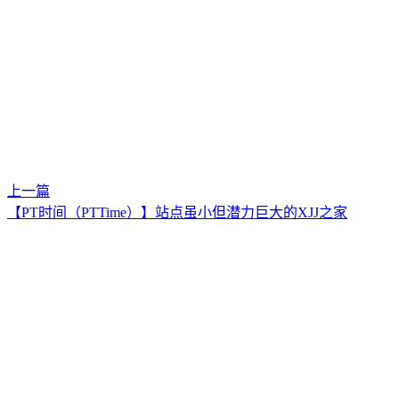
上一篇
【PT时间（PTTime）】站点虽小但潜力巨大的XJJ之家