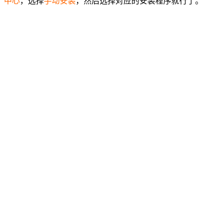
中心
，选择
手动安装
，然后选择对应的安装程序就行了。