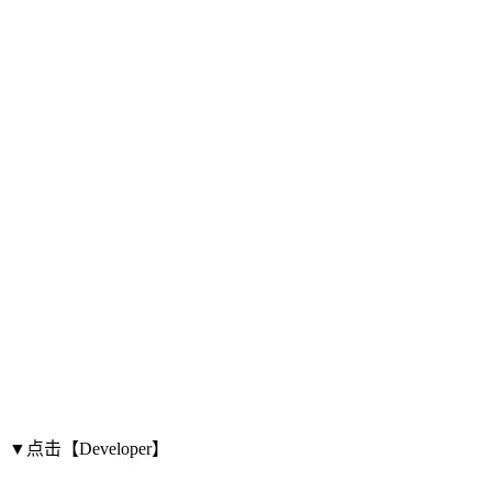
▼点击【Developer】