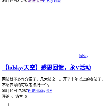
05月16日
21,797
密码保护
HDSky
时魔
hdsky
【hdsky/天空】感恩回馈，永V活动
网站就不多作介绍了，几大站之一。开了十年以上的老站了，
不想养号的可以考虑捐一个。
06月19日
17,287
评论
HDSky
永V
评论
6
访客
6