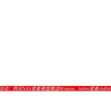
活动：购买NAS或者硬盘赠送M-team、hdsky或者chdbi