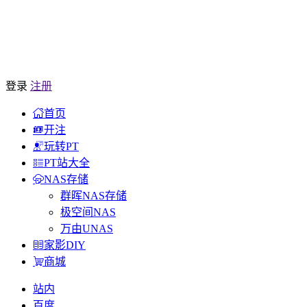
登录
注册
首页
开注
玩转PT
PT站大全
NAS存储
群晖NAS存储
极空间NAS
万由UNAS
家影DIY
商城
站内
百度