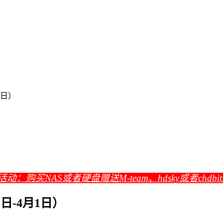
1日）
活动：购买NAS或者硬盘赠送M-team、hdsky或者chdbi
6日-4月1日）