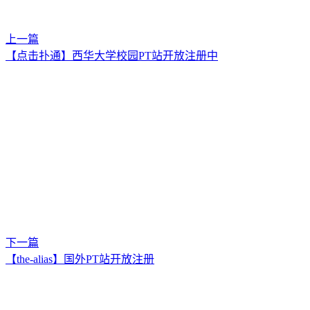
上一篇
【点击扑通】西华大学校园PT站开放注册中
下一篇
【the-alias】国外PT站开放注册