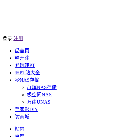
登录
注册
首页
开注
玩转PT
PT站大全
NAS存储
群晖NAS存储
极空间NAS
万由UNAS
家影DIY
商城
站内
百度