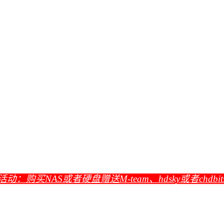
活动：购买NAS或者硬盘赠送M-team、hdsky或者chdbi