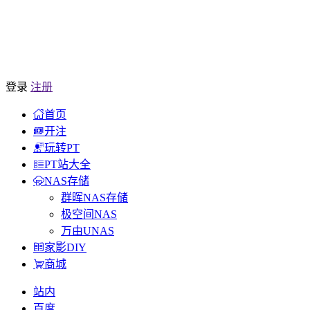
登录
注册
首页
开注
玩转PT
PT站大全
NAS存储
群晖NAS存储
极空间NAS
万由UNAS
家影DIY
商城
站内
百度