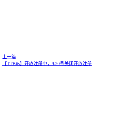
上一篇
【TTBits】开放注册中，9.20号关闭开放注册