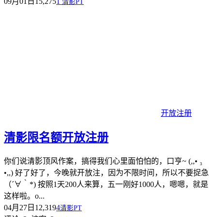
09月01日
15,275
1
清影PT
开放注册
清影限名额开放注册
你们说清影顶风作案，搞得我们心里面怕怕的，口亨~ (,,• ₃
•,,) 好了好了，今晚就开放注，因为不限时间，所以不要捉急
（´∀｀*) 按照1天200人来算，五一刚好1000人，嗯嗯，就是
这样啦。o...
04月27日
12,319
4
清影PT