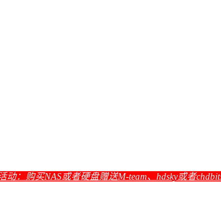
活动：购买NAS或者硬盘赠送M-team、hdsky或者chdbi