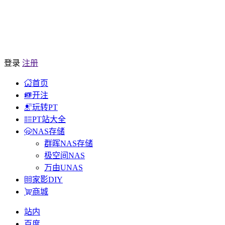
登录
注册
首页
开注
玩转PT
PT站大全
NAS存储
群晖NAS存储
极空间NAS
万由UNAS
家影DIY
商城
站内
百度