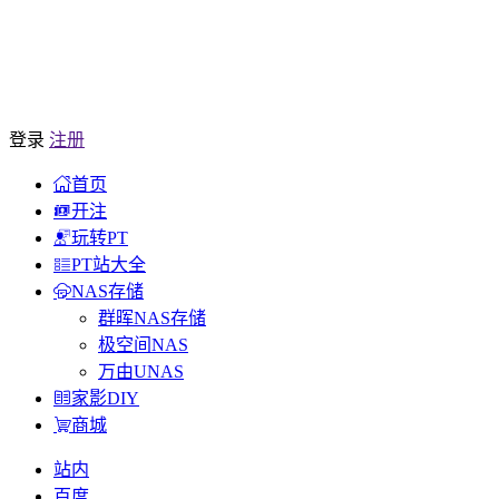
登录
注册
首页
开注
玩转PT
PT站大全
NAS存储
群晖NAS存储
极空间NAS
万由UNAS
家影DIY
商城
站内
百度