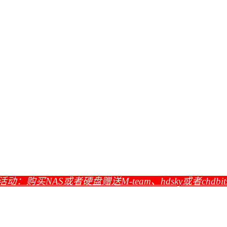
活动：购买NAS或者硬盘赠送M-team、hdsky或者chdbi