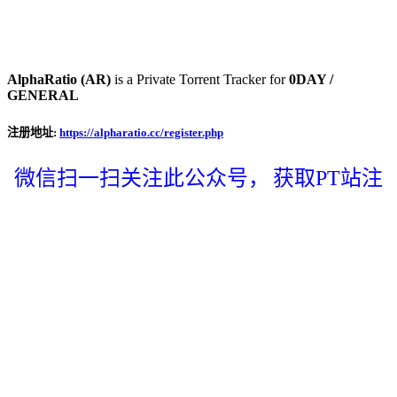
AlphaRatio (AR)
is a Private Torrent Tracker for
0DAY /
GENERAL
注册地址:
https://alpharatio.cc/register.php
微信扫一扫关注此公众号，
获取PT站注