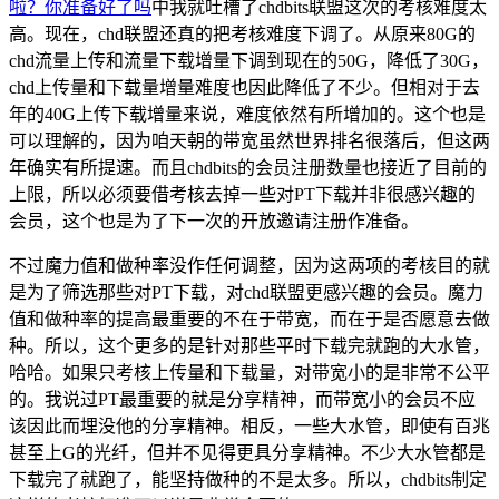
啦？你准备好了吗
中我就吐槽了chdbits联盟这次的考核难度太
高。现在，chd联盟还真的把考核难度下调了。从原来80G的
chd流量上传和流量下载增量下调到现在的50G，降低了30G，
chd上传量和下载量增量难度也因此降低了不少。但相对于去
年的40G上传下载增量来说，难度依然有所增加的。这个也是
可以理解的，因为咱天朝的带宽虽然世界排名很落后，但这两
年确实有所提速。而且chdbits的会员注册数量也接近了目前的
上限，所以必须要借考核去掉一些对PT下载并非很感兴趣的
会员，这个也是为了下一次的开放邀请注册作准备。
不过魔力值和做种率没作任何调整，因为这两项的考核目的就
是为了筛选那些对PT下载，对chd联盟更感兴趣的会员。魔力
值和做种率的提高最重要的不在于带宽，而在于是否愿意去做
种。所以，这个更多的是针对那些平时下载完就跑的大水管，
哈哈。如果只考核上传量和下载量，对带宽小的是非常不公平
的。我说过PT最重要的就是分享精神，而带宽小的会员不应
该因此而埋没他的分享精神。相反，一些大水管，即使有百兆
甚至上G的光纤，但并不见得更具分享精神。不少大水管都是
下载完了就跑了，能坚持做种的不是太多。所以，chdbits制定