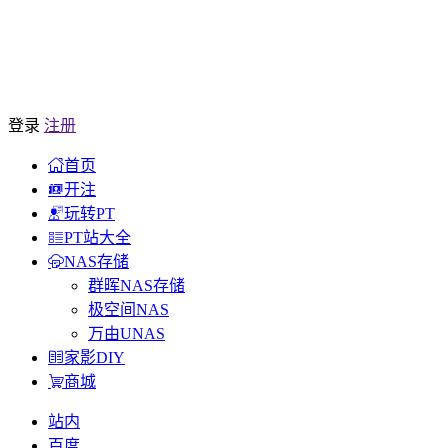
登录
注册
首页
开注
玩转PT
PT站大全
NAS存储
群晖NAS存储
极空间NAS
万由UNAS
家影DIY
商城
站内
百度